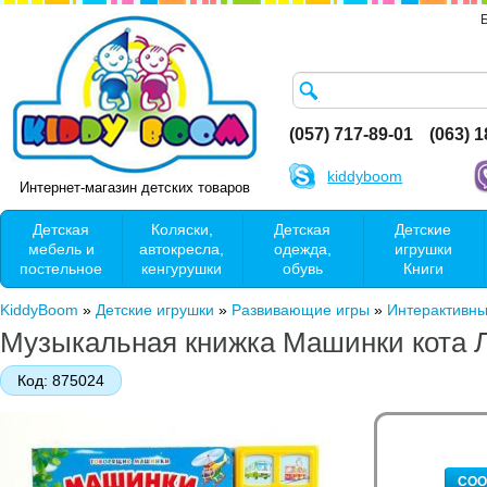
(057) 717-89-01
(063) 
kiddyboom
Интернет-магазин детских товаров
Детская
Коляски,
Детская
Детские
мебель и
автокресла,
одежда,
игрушки
постельное
кенгурушки
обувь
Книги
KiddyBoom
»
Детские игрушки
»
Развивающие игры
»
Интерактивны
Музыкальная книжка Машинки кота 
Код:
875024
СОО