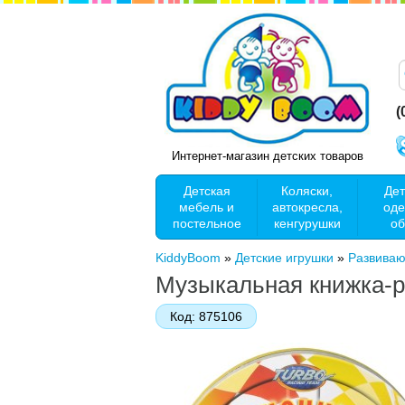
(
Интернет-магазин детских товаров
Детская
Коляски,
Дет
мебель и
автокресла,
оде
постельное
кенгурушки
об
KiddyBoom
»
Детские игрушки
»
Развива
Музыкальная книжка-р
Код:
875106