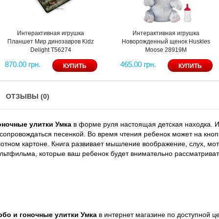
Интерактивная игрушка
Интерактивная игрушка
Планшет Мир динозавров Kidz
Новорожденный щенок Huskles
Delight T56274
Moose 28919M
870.00 грн.
465.00 грн.
ОТЗЫВЫ (0)
оночные улитки Умка
в форме руля настоящая детская находка. И
сопровождаться песенкой. Во время чтения ребенок может на кноп
отном картоне. Книга развивает мышление воображение, слух, мот
льтфильма, которые ваш ребенок будет внимательно рассматриват
рбо и гоночные улитки Умка
в интернет магазине по доступной ц