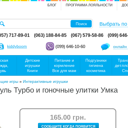
БЛОГ
ПРОГРАММА ЛОЯЛЬНОСТИ
ДО
Выбрать по
Поиск
057) 717-89-01
(063) 188-84-85
(067) 579-58-86
(099) 646
kiddyboom
(099) 646-10-60
онлайн 
ская
Детские
Питание и
Подгузники
Тран
жда,
игрушки
кормление
гигиена
дет.пл
увь
Книги
Все для мам
косметика
Сп
ющие игры
»
Интерактивные игрушки
уль Турбо и гоночные улитки Умка
165.00 грн.
СООБЩИТЕ КОГДА ПОЯВИТСЯ