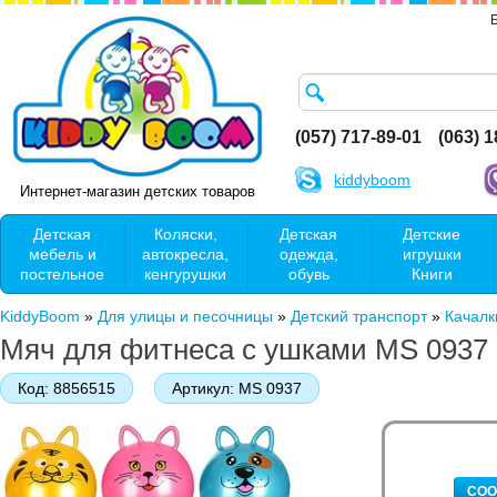
(057) 717-89-01
(063) 
kiddyboom
Интернет-магазин детских товаров
Детская
Коляски,
Детская
Детские
мебель и
автокресла,
одежда,
игрушки
постельное
кенгурушки
обувь
Книги
KiddyBoom
»
Для улицы и песочницы
»
Детский транспорт
»
Качалк
Мяч для фитнеса с ушками MS 0937
Код:
8856515
Артикул:
MS 0937
СОО