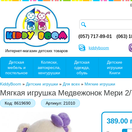
(057) 717-89-01
(063) 
kiddyboom
Интернет-магазин детских товаров
Детская
Коляски,
Детская
Детские
мебель и
автокресла,
одежда,
игрушки
постельное
кенгурушки
обувь
Книги
KiddyBoom
»
Детские игрушки
»
Для всех
»
Мягкие игрушки
Мягкая игрушка Медвежонок Мери 2/
Код:
8619690
Артикул:
21010
389.00 