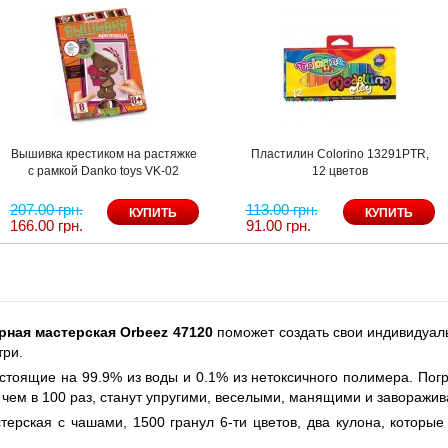
Вышивка крестиком на растяжке
Пластилин Colorino 13291PTR,
с рамкой Danko toys VK-02
12 цветов
207.00 грн.
113.00 грн.
166.00 грн.
91.00 грн.
ная мастерская Orbeez 47120
поможет создать свои индивидуал
три.
стоящие на 99.9% из воды и 0.1% из нетоксичного полимера. Погр
е чем в 100 раз, станут упругими, веселыми, манящими и завораж
ерская с чашами, 1500 гранул 6-ти цветов, два кулона, которые 