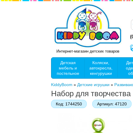
(
Интернет-магазин детских товаров
Детская
Коляски,
Дет
мебель и
автокресла,
оде
постельное
кенгурушки
об
KiddyBoom
»
Детские игрушки
»
Развива
Набор для творчества
Код:
1744250
Артикул:
47120