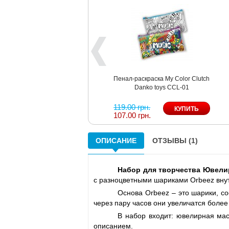
Пенал-раскраска My Color Clutch
Danko toys CCL-01
119.00 грн.
107.00 грн.
ОПИСАНИЕ
ОТЗЫВЫ (1)
Набор для творчества Ювелир
с разноцветными шариками Orbeez вну
Основа Orbeez – это шарики, со
через пару часов они увеличатся боле
В набор входит: ювелирная маст
описанием.