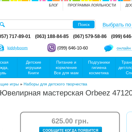
БЛОГ
ПРОГРАММА ЛОЯЛЬНОСТИ
ДО
Выбрать по
Поиск
057) 717-89-01
(063) 188-84-85
(067) 579-58-86
(099) 646
kiddyboom
(099) 646-10-60
онлайн 
ская
Детские
Питание и
Подгузники
Тран
жда,
игрушки
кормление
гигиена
дет.пл
увь
Книги
Все для мам
косметика
Сп
ющие игры
»
Наборы для детского творчества
 Ювелирная мастерская Orbeez 4712
625.00 грн.
СООБЩИТЕ КОГДА ПОЯВИТСЯ