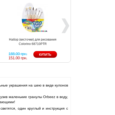
Набор (кисточки) для рисования
Colorino 68710PTR
188.00 грн.
151.00 грн.
ьные украшения на шею в виде кулонов
узив маленькие гранулы Orbeez в воду,
ивающими!
светятся, один круглый и инструкция с