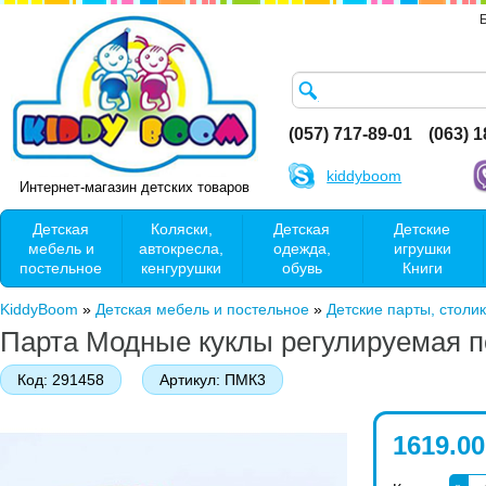
(057) 717-89-01
(063) 
kiddyboom
Интернет-магазин детских товаров
Детская
Коляски,
Детская
Детские
мебель и
автокресла,
одежда,
игрушки
постельное
кенгурушки
обувь
Книги
KiddyBoom
»
Детская мебель и постельное
»
Детские парты, столик
Парта Модные куклы регулируемая п
Код:
291458
Артикул:
ПМК3
1619.00