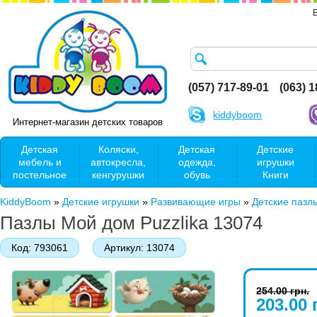
(057) 717-89-01
(063) 
kiddyboom
Интернет-магазин детских товаров
Детская
Коляски,
Детская
Детские
мебель и
автокресла,
одежда,
игрушки
постельное
кенгурушки
обувь
Книги
KiddyBoom
»
Детские игрушки
»
Развивающие игры
»
Детские пазл
Пазлы Мой дом Puzzlika 13074
Код:
793061
Артикул:
13074
254.00 грн.
203.00 