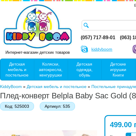
(057) 717-89-01
(063) 
kiddyboom
Интернет-магазин детских товаров
Детская
Коляски,
Детская
Детские
мебель и
автокресла,
одежда,
игрушки
постельное
кенгурушки
обувь
Книги
KiddyBoom
»
Детская мебель и постельное
»
Постельные принадл
Плед-конверт Belpla Baby Sac Gold (8
Код:
525003
Артикул:
535
499.00 