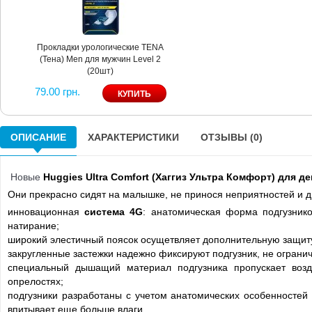
Прокладки урологические TENA
(Тена) Men для мужчин Level 2
(20шт)
79.00 грн.
ОПИСАНИЕ
ХАРАКТЕРИСТИКИ
ОТЗЫВЫ (0)
Новые
Huggies Ultra Comfort (Хаггиз Ультра Комфорт) для д
Они прекрасно сидят на малышке, не принося неприятностей и 
инновационная
система 4G
: анатомическая форма подгузник
натирание;
широкий элестичный поясок осущетвляет дополнительную защиту
закругленные застежки надежно фиксируют подгузник, не огран
специальный дышащий материал подгузника пропускает возд
опрелостях;
подгузники разработаны с учетом анатомических особенностей
впитывает еще больше влаги.