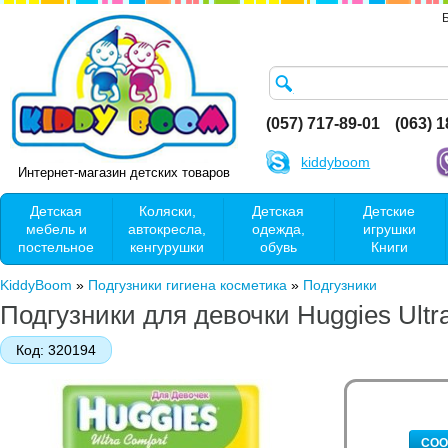
(057) 717-89-01
(063) 
kiddyboom
Интернет-магазин детских товаров
Детская
Коляски,
Детская
Детские
мебель и
автокресла,
одежда,
игрушки
постельное
кенгурушки
обувь
Книги
KiddyBoom
»
Подгузники гигиена косметика
»
Подгузники
Подгузники для девочки Huggies Ultra 
Код:
320194
СОО