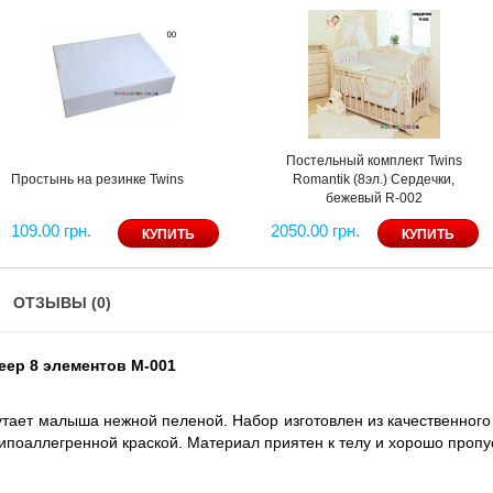
Постельный комплект Twins
Простынь на резинке Twins
Romantik (8эл.) Сердечки,
бежевый R-002
109.00 грн.
2050.00 грн.
ОТЗЫВЫ (0)
eep 8 элементов M-001
утает малыша нежной пеленой. Набор изготовлен из качественного х
поаллегренной краской. Материал приятен к телу и хорошо пропус