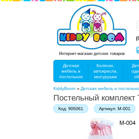
(
Интернет-магазин детских товаров
Детская
Коляски,
Дет
мебель и
автокресла,
оде
постельное
кенгурушки
об
KiddyBoom
»
Детская мебель и постельн
Постельный комплект T
Код:
905061
Артикул:
M-001