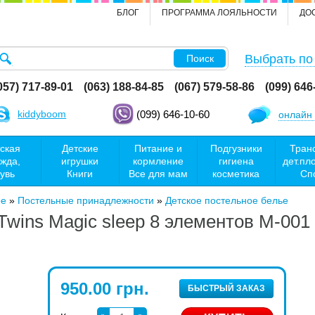
БЛОГ
ПРОГРАММА ЛОЯЛЬНОСТИ
ДО
Выбрать по
Поиск
057) 717-89-01
(063) 188-84-85
(067) 579-58-86
(099) 646
kiddyboom
(099) 646-10-60
онлайн 
ская
Детские
Питание и
Подгузники
Тран
жда,
игрушки
кормление
гигиена
дет.пл
увь
Книги
Все для мам
косметика
Сп
ое
»
Постельные принадлежности
»
Детское постельное белье
wins Magic sleep 8 элементов M-001
950.00 грн.
БЫСТРЫЙ ЗАКАЗ