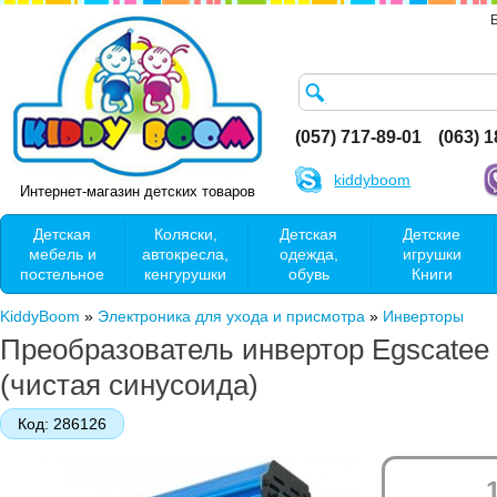
(057) 717-89-01
(063) 
kiddyboom
Интернет-магазин детских товаров
Детская
Коляски,
Детская
Детские
мебель и
автокресла,
одежда,
игрушки
постельное
кенгурушки
обувь
Книги
KiddyBoom
»
Электроника для ухода и присмотра
»
Инверторы
Преобразователь инвертор Egscatee 
(чистая синусоида)
Код:
286126