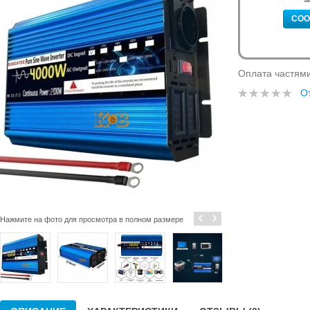
СОО
Оплата частям
О
‹
›
Нажмите на фото для просмотра в полном размере