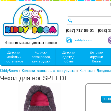
(057) 717-89-01
(063) 
kiddyboom
Интернет-магазин детских товаров
Детская
Коляски,
Детская
Детские
мебель и
автокресла,
одежда,
игрушки
постельное
кенгурушки
обувь
Книги
KiddyBoom
»
Коляски, автокресла, кенгурушки
»
Коляски
»
Дождеви
Чехол для ног SPEEDI
СОО