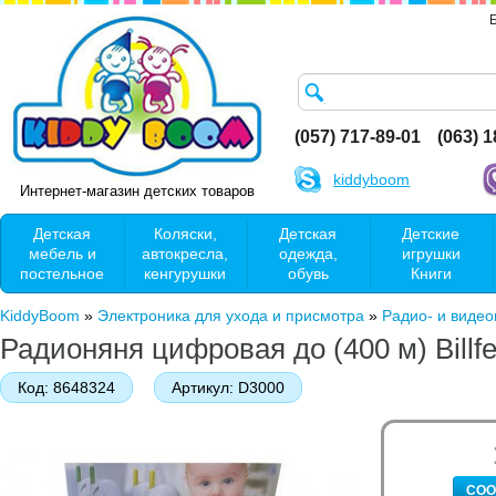
(057) 717-89-01
(063) 
kiddyboom
Интернет-магазин детских товаров
Детская
Коляски,
Детская
Детские
мебель и
автокресла,
одежда,
игрушки
постельное
кенгурушки
обувь
Книги
KiddyBoom
»
Электроника для ухода и присмотра
»
Радио- и виде
Радионяня цифровая до (400 м) Billfe
Код:
8648324
Артикул:
D3000
СОО