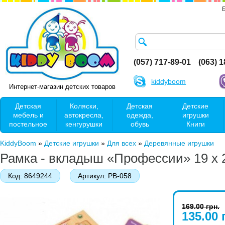
(057) 717-89-01
(063) 
kiddyboom
Интернет-магазин детских товаров
Детская
Коляски,
Детская
Детские
мебель и
автокресла,
одежда,
игрушки
постельное
кенгурушки
обувь
Книги
KiddyBoom
»
Детские игрушки
»
Для всех
»
Деревянные игрушки
Рамка - вкладыш «Профессии» 19 х 
Код:
8649244
Артикул:
РВ-058
169.00 грн.
135.00 