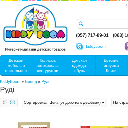
(057) 717-89-01
(063) 
kiddyboom
Интернет-магазин детских товаров
Детская
Коляски,
Детская
Детские
мебель и
автокресла,
одежда,
игрушки
постельное
кенгурушки
обувь
Книги
KiddyBoom
»
Бренд
»
Руді
Руді
Сортировка:
На стра