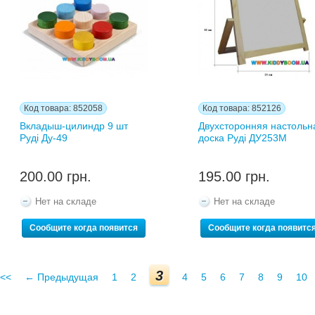
Код товара: 852058
Код товара: 852126
Вкладыш-цилиндр 9 шт
Двухсторонняя настольн
Руді Ду-49
доска Руді ДУ253М
200.00 грн.
195.00 грн.
Нет на складе
Нет на складе
Сообщите когда появится
Сообщите когда появитс
3
<<
← Предыдущая
1
2
4
5
6
7
8
9
10