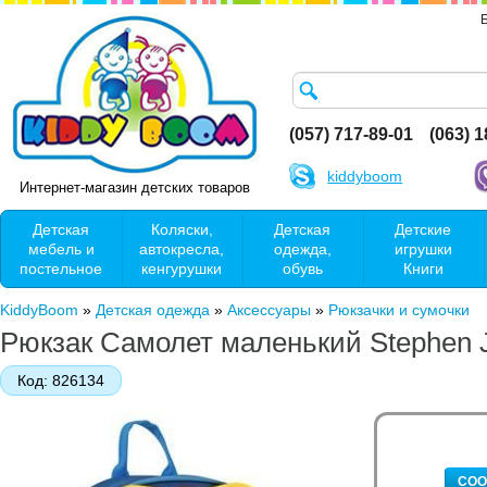
(057) 717-89-01
(063) 
kiddyboom
Интернет-магазин детских товаров
Детская
Коляски,
Детская
Детские
мебель и
автокресла,
одежда,
игрушки
постельное
кенгурушки
обувь
Книги
KiddyBoom
»
Детская одежда
»
Аксессуары
»
Рюкзачки и сумочки
Рюкзак Самолет маленький Stephen 
Код:
826134
СОО