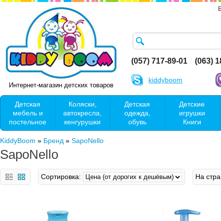
(057) 717-89-01
(063) 
kiddyboom
Интернет-магазин детских товаров
Детская
Коляски,
Детская
Детские
мебель и
автокресла,
одежда,
игрушки
постельное
кенгурушки
обувь
Книги
KiddyBoom
»
Бренд
»
SapoNello
SapoNello
Сортировка:
На стра