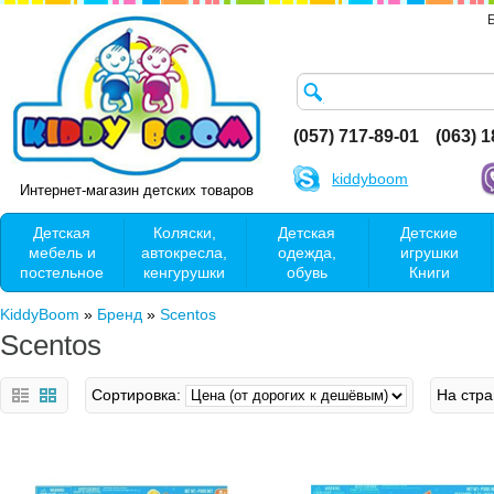
(057) 717-89-01
(063) 
kiddyboom
Интернет-магазин детских товаров
Детская
Коляски,
Детская
Детские
мебель и
автокресла,
одежда,
игрушки
постельное
кенгурушки
обувь
Книги
KiddyBoom
»
Бренд
»
Scentos
Scentos
Сортировка:
На стра