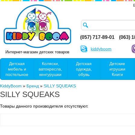
(057) 717-89-01
(063) 
kiddyboom
Интернет-магазин детских товаров
Детская
Коляски,
Детская
Детские
мебель и
автокресла,
одежда,
игрушки
постельное
кенгурушки
обувь
Книги
KiddyBoom
»
Бренд
»
SILLY SQUEAKS
SILLY SQUEAKS
Товары данного производителя отсутствуют.