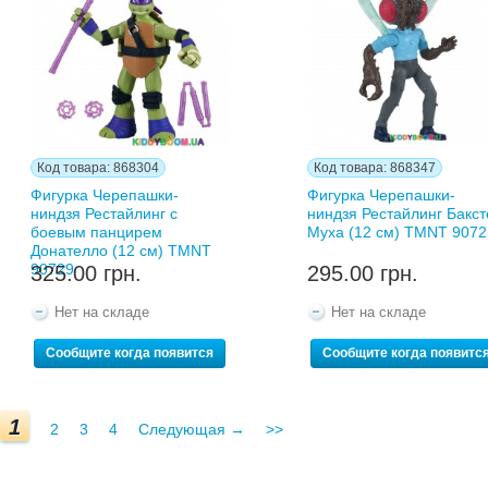
Код товара: 868304
Код товара: 868347
Фигурка Черепашки-
Фигурка Черепашки-
ниндзя Рестайлинг с
ниндзя Рестайлинг Бакст
боевым панцирем
Муха (12 см) TMNT 9072
Донателло (12 см) TMNT
90729
325.00 грн.
295.00 грн.
Нет на складе
Нет на складе
Сообщите когда появится
Сообщите когда появитс
1
2
3
4
Следующая →
>>