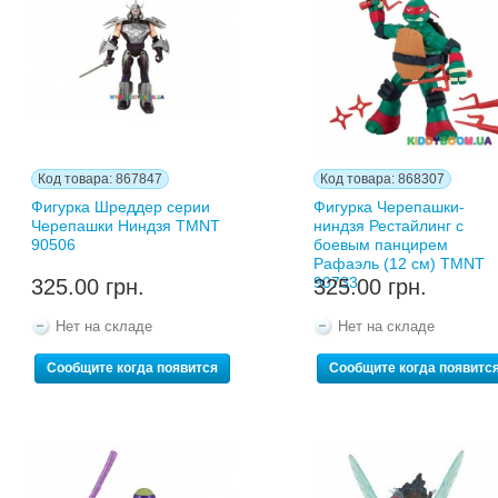
Код товара: 867847
Код товара: 868307
Фигурка Шреддер серии
Фигурка Черепашки-
Черепашки Ниндзя TMNT
ниндзя Рестайлинг с
90506
боевым панцирем
Рафаэль (12 см) TMNT
90733
325.00 грн.
325.00 грн.
Нет на складе
Нет на складе
Сообщите когда появится
Сообщите когда появитс