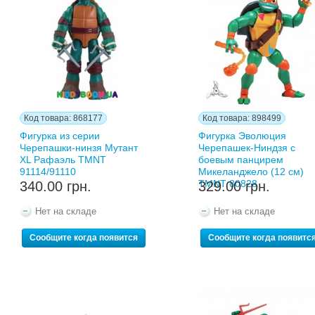
Код товара: 868177
Код товара: 898499
Фигурка из серии
Фигурка Эволюция
Черепашки-нинзя Мутант
Черепашек-Ниндзя с
XL Рафаэль TMNT
боевым панцирем
91114/91110
Микеланджело (12 cм)
TMNT 80828
340.00 грн.
329.00 грн.
Нет на складе
Нет на складе
Сообщите когда появится
Сообщите когда появитс