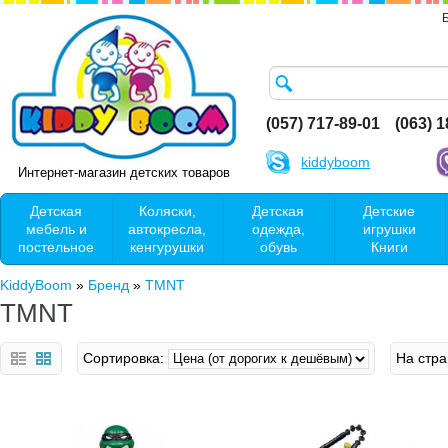
(057) 717-89-01
(063) 
kiddyboom
Интернет-магазин детских товаров
Детская
Коляски,
Детская
Детские
мебель и
автокресла,
одежда,
игрушки
постельное
кенгурушки
обувь
Книги
KiddyBoom
»
Бренд
»
TMNT
TMNT
Сортировка:
На стра