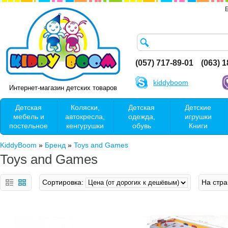
(057) 717-89-01
(063) 
kiddyboom
Интернет-магазин детских товаров
Детская
Коляски,
Детская
Детские
мебель и
автокресла,
одежда,
игрушки
постельное
кенгурушки
обувь
Книги
KiddyBoom
»
Бренд
»
Toys and Games
Toys and Games
Сортировка:
На стра