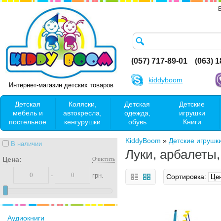
(057) 717-89-01
(063) 
kiddyboom
Интернет-магазин детских товаров
Детская
Коляски,
Детская
Детские
мебель и
автокресла,
одежда,
игрушки
постельное
кенгурушки
обувь
Книги
KiddyBoom
»
Детские игрушк
В наличии
Луки, арбалеты,
Цена:
Очистить
-
грн.
Сортировка:
Аудиокниги