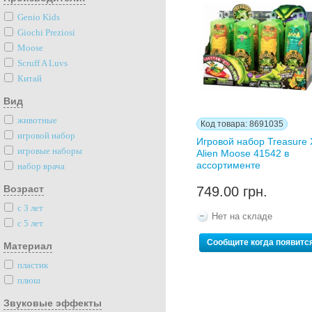
Genio Kids
Giochi Preziosi
Moose
Scruff A Luvs
Китай
Вид
животные
Код товара: 8691035
игровой набор
Игровой набор Treasure 
игровые наборы
Alien Moose 41542 в
ассортименте
набор врача
Возраст
749.00 грн.
с 3 лет
Нет на складе
с 5 лет
Сообщите когда появитс
Материал
пластик
плюш
Звуковые эффекты