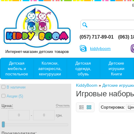
(057) 717-89-01
(063) 
kiddyboom
Интернет-магазин детских товаров
Детская
Коляски,
Детская
Детские
мебель и
автокресла,
одежда,
игрушки
постельное
кенгурушки
обувь
Книги
KiddyBoom
»
Детские игрушк
В наличии
Игровые набор
Акции (5)
Цена:
Очистить
Сортировка:
-
грн.
Производители: