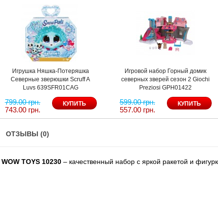
Игрушка Няшка-Потеряшка
Игровой набор Горный домик
Северные зверюшки Scruff A
северных зверей сезон 2 Giochi
Luvs 639SFR01CAG
Preziosi GPH01422
799.00 грн.
599.00 грн.
743.00 грн.
557.00 грн.
ОТЗЫВЫ (0)
et WOW TOYS 10230
– качественный набор с яркой ракетой и фигур