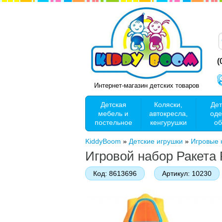
(
Интернет-магазин детских товаров
Детская
Коляски,
Дет
мебель и
автокресла,
оде
постельное
кенгурушки
об
KiddyBoom
»
Детские игрушки
»
Игровые 
Игровой набор Ракета
Код:
8613696
Артикул:
10230