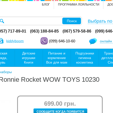
БЛОГ
ПРОГРАММА ЛОЯЛЬНОСТИ
ДО
Выбрать по
Поиск
057) 717-89-01
(063) 188-84-85
(067) 579-58-86
(099) 646
kiddyboom
(099) 646-10-60
онлайн 
ская
Детские
Питание и
Подгузники
Тран
жда,
игрушки
кормление
гигиена
дет.пл
увь
Книги
Все для мам
косметика
Сп
наборы
 Ronnie Rocket WOW TOYS 10230
699.00 грн.
СООБЩИТЕ КОГДА ПОЯВИТСЯ