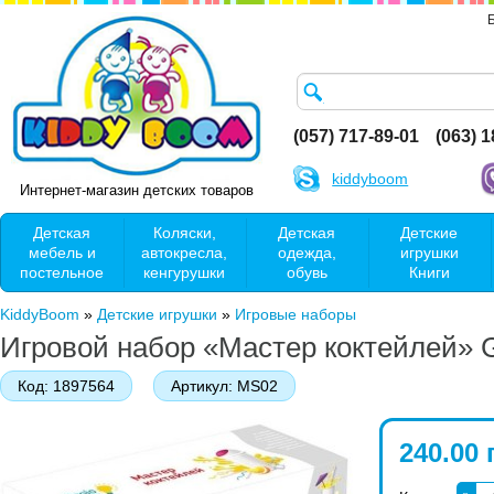
(057) 717-89-01
(063) 
kiddyboom
Интернет-магазин детских товаров
Детская
Коляски,
Детская
Детские
мебель и
автокресла,
одежда,
игрушки
постельное
кенгурушки
обувь
Книги
KiddyBoom
»
Детские игрушки
»
Игровые наборы
Игровой набор «Мастер коктейлей» 
Код:
1897564
Артикул:
MS02
240.00 