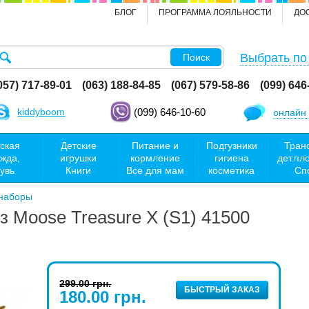
БЛОГ
ПРОГРАММА ЛОЯЛЬНОСТИ
ДО
Выбрать по
Поиск
057) 717-89-01
(063) 188-84-85
(067) 579-58-86
(099) 646
kiddyboom
(099) 646-10-60
онлайн 
ская
Детские
Питание и
Подгузники
Тран
жда,
игрушки
кормление
гигиена
дет.пл
увь
Книги
Все для мам
косметика
Сп
наборы
 Moose Treasure X (S1) 41500
299.00 грн.
БЫСТРЫЙ ЗАКАЗ
180.00 грн.