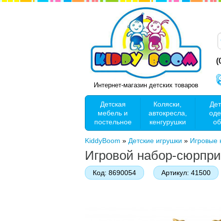
(
Интернет-магазин детских товаров
Детская
Коляски,
Дет
мебель и
автокресла,
оде
постельное
кенгурушки
об
KiddyBoom
»
Детские игрушки
»
Игровые 
Игровой набор-сюрприз
Код:
8690054
Артикул:
41500