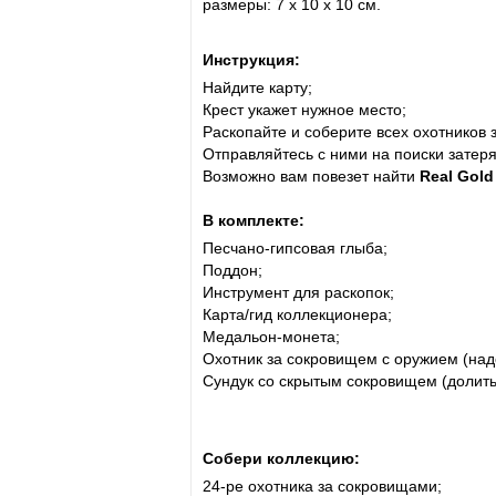
размеры: 7 x 10 x 10 см.
Инструкция:
Найдите карту;
Крест укажет нужное место;
Раскопайте и соберите всех охотников 
Отправляйтесь с ними на поиски затер
Возможно вам повезет найти
Real Gold
В комплекте:
Песчано-гипсовая глыба;
Поддон;
Инструмент для раскопок;
Карта/гид коллекционера;
Медальон-монета;
Охотник за сокровищем с оружием (надо
Сундук со скрытым сокровищем (долить 
Собери коллекцию:
24-ре охотника за сокровищами;