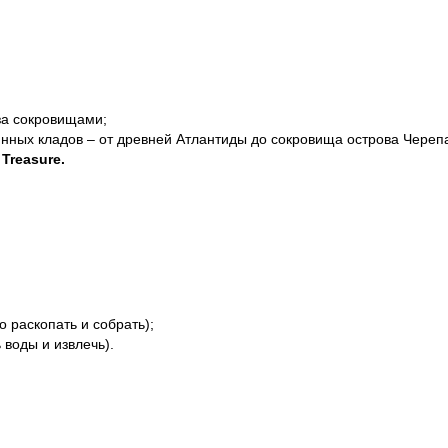
за сокровищами;
янных кладов – от древней Атлантиды до сокровища острова Череп
 Treasure
.
 раскопать и собрать);
воды и извлечь).