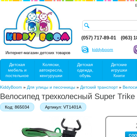
(057) 717-89-01
(063) 
kiddyboom
Интернет-магазин детских товаров
Детская
Коляски,
Детская
Детские
мебель и
автокресла,
одежда,
игрушки
постельное
кенгурушки
обувь
Книги
KiddyBoom
»
Для улицы и песочницы
»
Детский транспорт
»
Велос
Велосипед трехколесный Super Trik
Код:
865034
Артикул:
VT1401A
СОО