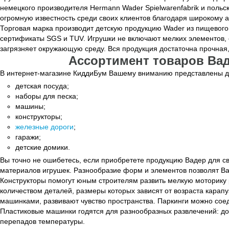
немецкого производителя Hermann Wader Spielwarenfabrik и поль
огромную известность среди своих клиентов благодаря широкому а
Торговая марка производит детскую продукцию Wader из пищевого
сертификаты SGS и TUV. Игрушки не включают мелких элементов, 
загрязняет окружающую среду. Вся продукция достаточна прочная,
Ассортимент товаров Вад
В интернет-магазине КиддиБум Вашему вниманию представлены дет
детская посуда;
наборы для песка;
машины;
конструкторы;
железные дороги
;
гаражи;
детские домики.
Вы точно не ошибетесь, если приобретете продукцию Вадер для св
материалов игрушек. Разнообразие форм и элементов позволят В
Конструкторы помогут юным строителям развить мелкую моторику 
количеством деталей, размеры которых зависят от возраста карап
машинками, развивают чувство пространства. Паркинги можно сое
Пластиковые машинки годятся для разнообразных развлечений: дом
перепадов температуры.