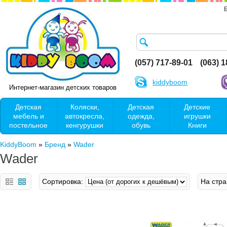
(057) 717-89-01
(063) 
kiddyboom
Интернет-магазин детских товаров
Детская
Коляски,
Детская
Детские
мебель и
автокресла,
одежда,
игрушки
постельное
кенгурушки
обувь
Книги
KiddyBoom
»
Бренд
»
Wader
Wader
Сортировка:
На стра