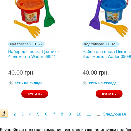
Код товара: 831322
Код товара: 831321
Набор для песка Цветочек
Набор для песка Цветоч
4 элемента Wader 39041
3 элементов Wader 3904
40.00 грн.
40.00 грн.
есть на складе
есть на складе
1
2
3
4
5
6
7
8
9
10
11
....
Следующая 
Крупнейшая польская компания, изготавливающая игрушки под бре