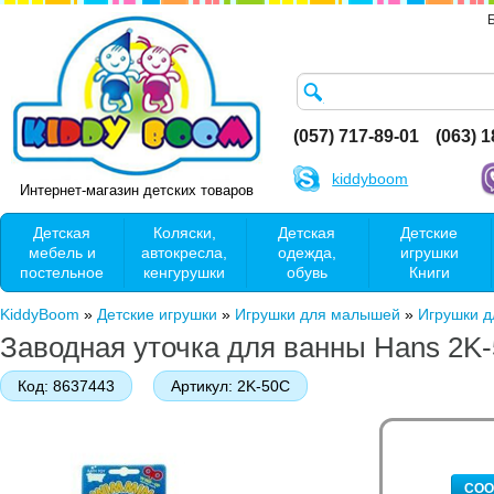
(057) 717-89-01
(063) 
kiddyboom
Интернет-магазин детских товаров
Детская
Коляски,
Детская
Детские
мебель и
автокресла,
одежда,
игрушки
постельное
кенгурушки
обувь
Книги
KiddyBoom
»
Детские игрушки
»
Игрушки для малышей
»
Игрушки д
Заводная уточка для ванны Hans 2K
Код:
8637443
Артикул:
2K-50C
СОО