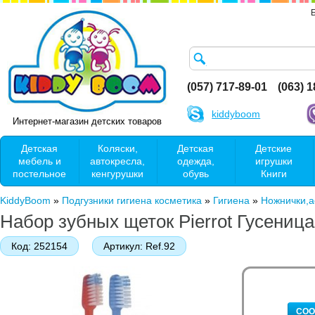
(057) 717-89-01
(063) 
kiddyboom
Интернет-магазин детских товаров
Детская
Коляски,
Детская
Детские
мебель и
автокресла,
одежда,
игрушки
постельное
кенгурушки
обувь
Книги
KiddyBoom
»
Подгузники гигиена косметика
»
Гигиена
»
Ножнички,а
Набор зубных щеток Pierrot Гусеница 
Код:
252154
Артикул:
Ref.92
СОО