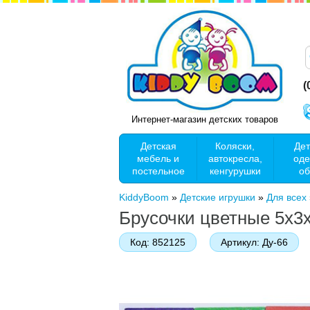
(
Интернет-магазин детских товаров
Детская
Коляски,
Дет
мебель и
автокресла,
оде
постельное
кенгурушки
об
KiddyBoom
»
Детские игрушки
»
Для всех
Брусочки цветные 5х3х
Код:
852125
Артикул:
Ду-66