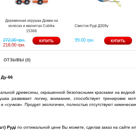
Деревянная игрушка Домик на
колесах и магнитах Cubika
Свисток Руді Д309у
15368
272.00 грн.
99.00 грн.
218.00 грн.
ОТЗЫВЫ (0)
 Ду-66
ральной древесины, окрашенной безопасными красками на водной 
ушка развивает логику, внимание, способствует тренировке мо
и «сучков». Продукт экологичен, полностью отсутствуют химически
шт) Руді
по оптимальной цене Вы можете, сделав заказ на сайте и