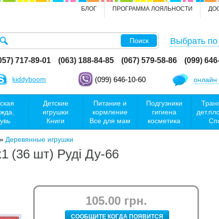
БЛОГ
ПРОГРАММА ЛОЯЛЬНОСТИ
ДО
Выбрать по
Поиск
057) 717-89-01
(063) 188-84-85
(067) 579-58-86
(099) 646
kiddyboom
(099) 646-10-60
онлайн 
ская
Детские
Питание и
Подгузники
Тран
жда,
игрушки
кормление
гигиена
дет.пл
увь
Книги
Все для мам
косметика
Сп
»
Деревянные игрушки
1 (36 шт) Руді Ду-66
105.00 грн.
СООБЩИТЕ КОГДА ПОЯВИТСЯ