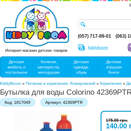
(057) 717-89-01
(063) 
kiddyboom
Интернет-магазин детских товаров
Детская
Коляски,
Детская
Детские
мебель и
автокресла,
одежда,
игрушки
постельное
кенгурушки
обувь
Книги
KiddyBoom
»
Питание и кормление, Комаровский
»
Кормление
»
Де
Бутылка для воды Colorino 42369PT
Код:
1817049
Артикул:
42369PTR
175.00 грн.
140.00 