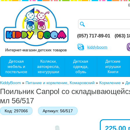
(057) 717-89-01
(063) 
kiddyboom
Интернет-магазин детских товаров
Детская
Коляски,
Детская
Детские
мебель и
автокресла,
одежда,
игрушки
постельное
кенгурушки
обувь
Книги
KiddyBoom
»
Питание и кормление, Комаровский
»
Кормление
»
Де
Поильник Canpol со складывающейся
мл 56/517
Код:
297066
Артикул:
56/517
225.00 