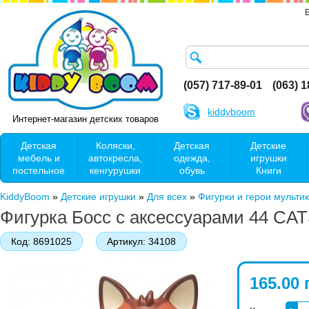
(057) 717-89-01
(063) 
kiddyboom
Интернет-магазин детских товаров
Детская
Коляски,
Детская
Детские
мебель и
автокресла,
одежда,
игрушки
постельное
кенгурушки
обувь
Книги
KiddyBoom
»
Детские игрушки
»
Для всех
»
Фигурки и герои мульти
Фигурка Босс с аксессуарами 44 CAT
Код:
8691025
Артикул:
34108
165.00 