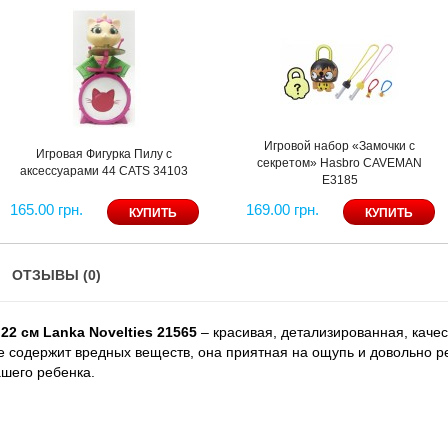
Игровой набор «Замочки с
Игровая Фигурка Пилу с
секретом» Hasbro CAVEMAN
аксессуарами 44 CATS 34103
Е3185
165.00 грн.
169.00 грн.
ОТЗЫВЫ (0)
22 см Lanka Novelties 21565
– красивая, детализированная, кач
е содержит вредных веществ, она приятная на ощупь и довольно р
шего ребенка.