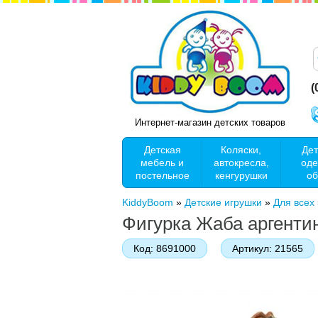
(
Интернет-магазин детских товаров
Детская
Коляски,
Дет
мебель и
автокресла,
оде
постельное
кенгурушки
об
KiddyBoom
»
Детские игрушки
»
Для всех
Фигурка Жаба аргентинс
Код:
8691000
Артикул:
21565