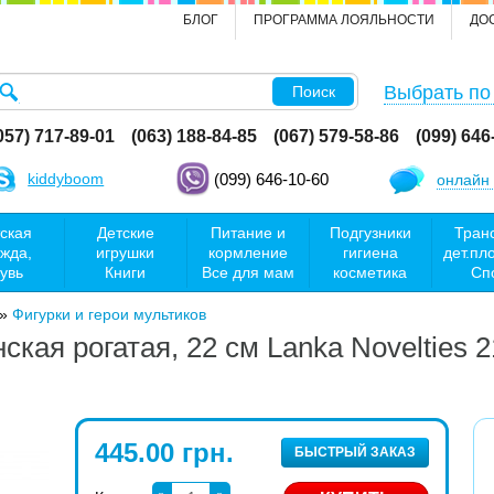
БЛОГ
ПРОГРАММА ЛОЯЛЬНОСТИ
ДО
Выбрать по
Поиск
057) 717-89-01
(063) 188-84-85
(067) 579-58-86
(099) 646
kiddyboom
(099) 646-10-60
онлайн 
ская
Детские
Питание и
Подгузники
Тран
жда,
игрушки
кормление
гигиена
дет.пл
увь
Книги
Все для мам
косметика
Сп
»
Фигурки и герои мультиков
кая рогатая, 22 см Lanka Novelties 
445.00 грн.
БЫСТРЫЙ ЗАКАЗ