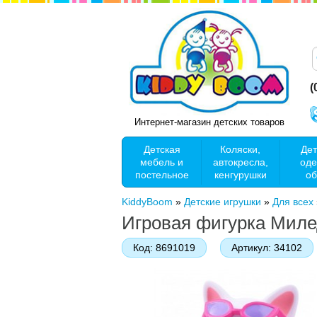
(
Интернет-магазин детских товаров
Детская
Коляски,
Дет
мебель и
автокресла,
оде
постельное
кенгурушки
об
KiddyBoom
»
Детские игрушки
»
Для всех
Игровая фигурка Миле
Код:
8691019
Артикул:
34102