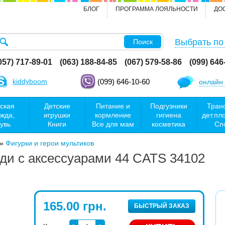
БЛОГ
ПРОГРАММА ЛОЯЛЬНОСТИ
ДО
Выбрать по
Поиск
057) 717-89-01
(063) 188-84-85
(067) 579-58-86
(099) 646
kiddyboom
(099) 646-10-60
онлайн 
ская
Детские
Питание и
Подгузники
Тран
жда,
игрушки
кормление
гигиена
дет.пл
увь
Книги
Все для мам
косметика
Сп
»
Фигурки и герои мультиков
ди с аксессуарами 44 CATS 34102
165.00 грн.
БЫСТРЫЙ ЗАКАЗ