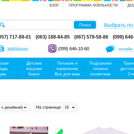
БЛОГ
ПРОГРАММА ЛОЯЛЬНОСТИ
ДО
Выбрать по
Поиск
057) 717-89-01
(063) 188-84-85
(067) 579-58-86
(099) 646
kiddyboom
(099) 646-10-60
онлайн 
ская
Детские
Питание и
Подгузники
Тран
жда,
игрушки
кормление
гигиена
дет.пл
увь
Книги
Все для мам
косметика
Сп
На странице: