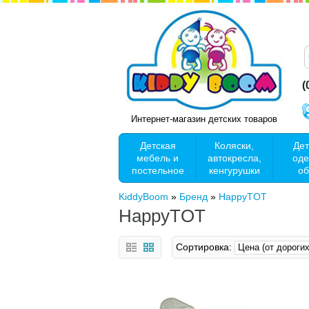
(
Интернет-магазин детских товаров
Детская
Коляски,
Дет
мебель и
автокресла,
оде
постельное
кенгурушки
об
KiddyBoom
»
Бренд
»
HappyTOT
HappyTOT
Сортировка: