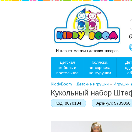
(
Интернет-магазин детских товаров
Детская
Коляски,
Дет
мебель и
автокресла,
оде
постельное
кенгурушки
об
KiddyBoom
»
Детские игрушки
»
Игрушки 
Кукольный набор Штефф
Код:
8670194
Артикул:
5739050