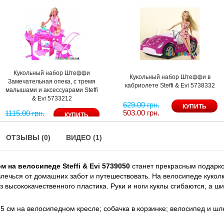
Кукольный набор Штеффи
Кукольный набор Штеффи в
Замечательная опека, с тремя
кабриолете Steffi & Evi 5738332
малышами и аксессуарами Steffi
& Evi 5733212
629.00 грн.
503.00 грн.
1115.00 грн.
892.00 грн.
ОТЗЫВЫ (0)
ВИДЕО (1)
на велосипеде Steffi & Evi 5739050
станет прекрасным подарк
влечься от домашних забот и путешествовать. На велосипеде куко
из высококачественного пластика. Руки и ноги куклы сгибаются, а 
5 см на велосипедном кресле; собачка в корзинке; велосипед и шл