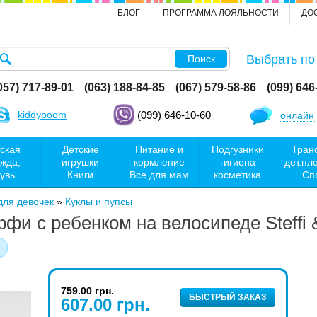
БЛОГ
ПРОГРАММА ЛОЯЛЬНОСТИ
ДО
Выбрать по
Поиск
057) 717-89-01
(063) 188-84-85
(067) 579-58-86
(099) 646
kiddyboom
(099) 646-10-60
онлайн 
ская
Детские
Питание и
Подгузники
Тран
жда,
игрушки
кормление
гигиена
дет.пл
увь
Книги
Все для мам
косметика
Сп
для девочек
»
Куклы и пупсы
и с ребенком на велосипеде Steffi 
759.00 грн.
БЫСТРЫЙ ЗАКАЗ
607.00 грн.