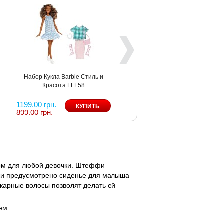
Набор Кукла Barbie Стиль и
Красота FFF58
1199.00 грн.
899.00 грн.
ом для любой девочки. Штеффи
лки предусмотрено сиденье для малыша
шикарные волосы позволят делать ей
ем.