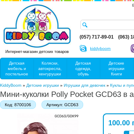
(057) 717-89-01
(063) 
kiddyboom
Интернет-магазин детских товаров
Детская
Коляски,
Детская
Детские
мебель и
автокресла,
одежда,
игрушки
постельное
кенгурушки
обувь
Книги
KiddyBoom
»
Детские игрушки
»
Игрушки для девочек
»
Куклы и пу
Мини-куколки Polly Pocket GCD63 в 
Код:
8700106
Артикул:
GCD63
100.00 