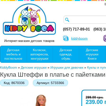
(057) 717-89-01
(063) 
kiddyboom
Интернет-магазин детских товаров
Детская
Коляски,
Детская
Детские
мебель и
автокресла,
одежда,
игрушки
постельное
кенгурушки
обувь
Книги
KiddyBoom
»
Детские игрушки
»
Игрушки для девочек
»
Куклы и пу
Кукла Штеффи в платье с пайетками -
Код:
8670336
Артикул:
5733366
299.00 грн.
239.00 