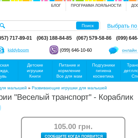
БЛОГ
ПРОГРАММА ЛОЯЛЬНОСТИ
ДО
Выбрать по
Поиск
057) 717-89-01
(063) 188-84-85
(067) 579-58-86
(099) 646
kiddyboom
(099) 646-10-60
онлайн 
ская
Детские
Питание и
Подгузники
Тран
жда,
игрушки
кормление
гигиена
дет.пл
увь
Книги
Все для мам
косметика
Сп
 для малышей
»
Развивающие игрушки для малышей
рии "Веселый транспорт" - Кораблик
105.00 грн.
СООБЩИТЕ КОГДА ПОЯВИТСЯ