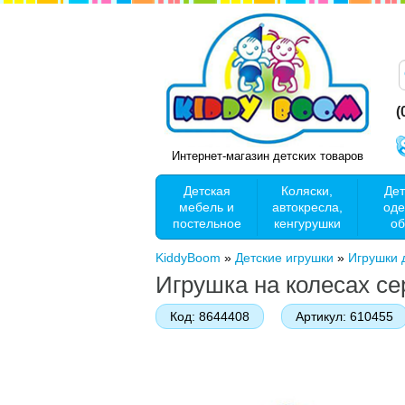
(
Интернет-магазин детских товаров
Детская
Коляски,
Дет
мебель и
автокресла,
оде
постельное
кенгурушки
об
KiddyBoom
»
Детские игрушки
»
Игрушки
Игрушка на колесах се
Код:
8644408
Артикул:
610455