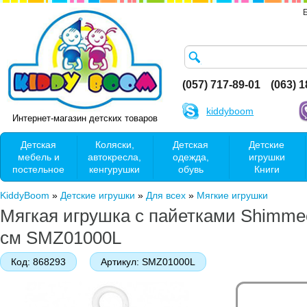
(057) 717-89-01
(063) 
kiddyboom
Интернет-магазин детских товаров
Детская
Коляски,
Детская
Детские
мебель и
автокресла,
одежда,
игрушки
постельное
кенгурушки
обувь
Книги
KiddyBoom
»
Детские игрушки
»
Для всех
»
Мягкие игрушки
Мягкая игрушка с пайетками Shimme
см SMZ01000L
Код:
868293
Артикул:
SMZ01000L