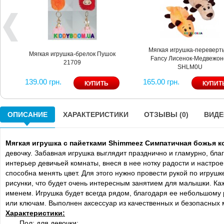
Мягкая игрушка-перевер
Мягкая игрушка-брелок Пушок
Fancy Лисенок-Медвежон
21709
SHLM0U
139.00 грн.
165.00 грн.
ОПИСАНИЕ
ХАРАКТЕРИСТИКИ
ОТЗЫВЫ (0)
ВИДЕО
Мягкая игрушка с пайетками Shimmeez Симпатичная божья к
девочку. Забавная игрушка выглядит празднично и гламурно, б
интерьер девичьей комнаты, внеся в нее нотку радости и настр
способна менять цвет. Для этого нужно провести рукой по игруш
рисунки, что будет очень интересным занятием для малышки. Ка
именем. Игрушка будет всегда рядом, благодаря ее небольшому 
или ключам. Выполнен аксессуар из качественных и безопасных 
Характеристики:
Пол: для девочки;