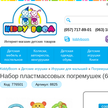
(057) 717-89-01
(063) 
kiddyboom
Интернет-магазин детских товаров
Детская
Коляски,
Детская
Детские
мебель и
автокресла,
одежда,
игрушки
постельное
кенгурушки
обувь
Книги
KiddyBoom
»
Детские игрушки
»
Игрушки для малышей
»
Погремушк
Набор пластмассовых погремушек (6
Код:
776501
Артикул:
8825
СОО