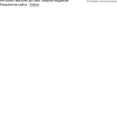
Интернет-магазин детских товаров КиддиБум
Условия использова
Разработка сайта -
Dotrox