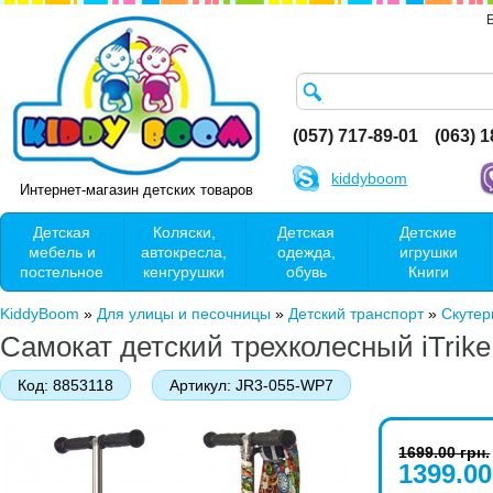
(057) 717-89-01
(063) 
kiddyboom
Интернет-магазин детских товаров
Детская
Коляски,
Детская
Детские
мебель и
автокресла,
одежда,
игрушки
постельное
кенгурушки
обувь
Книги
KiddyBoom
»
Для улицы и песочницы
»
Детский транспорт
»
Скутер
Самокат детский трехколесный iTrik
Код:
8853118
Артикул:
JR3-055-WP7
1699.00 грн.
1399.00