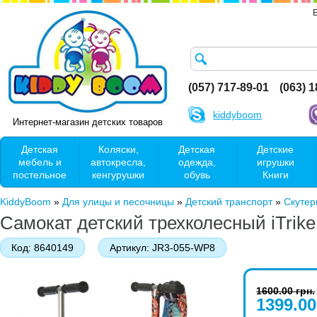
(057) 717-89-01
(063) 
kiddyboom
Интернет-магазин детских товаров
Детская
Коляски,
Детская
Детские
мебель и
автокресла,
одежда,
игрушки
постельное
кенгурушки
обувь
Книги
KiddyBoom
»
Для улицы и песочницы
»
Детский транспорт
»
Скутер
Самокат детский трехколесный iTrik
Код:
8640149
Артикул:
JR3-055-WP8
1600.00 грн.
1399.00