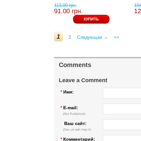
113.00 грн.
154
91.00 грн.
12
КУПИТЬ
1
2
Следующая →
>>
Comments
Leave a Comment
*
Имя:
*
E-mail:
(Not Published)
Ваш сайт:
(Site url with http://)
*
Комментарий: