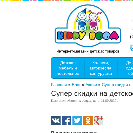
(
Интернет-магазин детских товаров
Детская
Коляски,
Дет
мебель и
автокресла,
оде
постельное
кенгурушки
об
Главная
»
Блог
»
Акции
»
Супер скидки на
Супер скидки на детско
Категория:
Новости
,
Акции
, дата:
11.09.2019
.