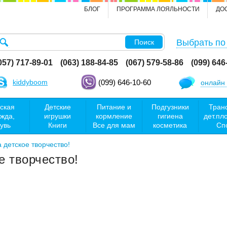
БЛОГ
ПРОГРАММА ЛОЯЛЬНОСТИ
ДО
Выбрать по
Поиск
057) 717-89-01
(063) 188-84-85
(067) 579-58-86
(099) 646
kiddyboom
(099) 646-10-60
онлайн 
ская
Детские
Питание и
Подгузники
Тран
жда,
игрушки
кормление
гигиена
дет.пл
увь
Книги
Все для мам
косметика
Сп
 детское творчество!
е творчество!