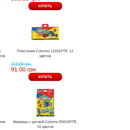
КУПИТЬ
с
Пластилин Colorino 13291PTR, 12
тов
цветов
113.00 грн.
91.00 грн.
КУПИТЬ
ком
Маркеры с щеткой Colorino 65610PTR,
10 цветов