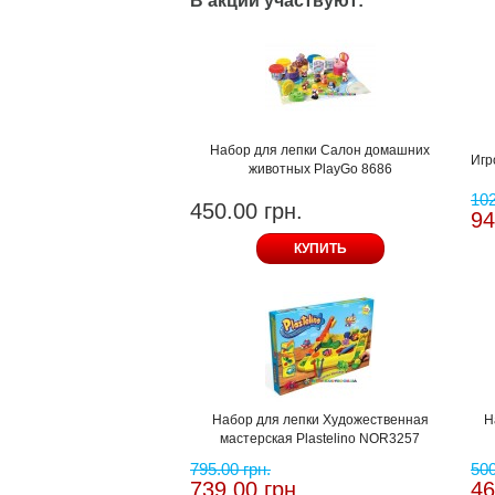
В акции участвуют:
Набор для лепки Салон домашних
Игр
животных PlayGo 8686
102
450.00 грн.
94
КУПИТЬ
Набор для лепки Художественная
Н
мастерская Plastelino NOR3257
795.00 грн.
500
739.00 грн.
46