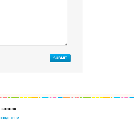
SUBMIT
 звонок
ководством