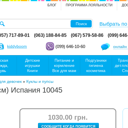
БЛОГ
ПРОГРАММА ЛОЯЛЬНОСТИ
ДО
Выбрать по
Поиск
057) 717-89-01
(063) 188-84-85
(067) 579-58-86
(099) 646
kiddyboom
(099) 646-10-60
онлайн 
ская
Детские
Питание и
Подгузники
Тран
жда,
игрушки
кормление
гигиена
дет.пл
увь
Книги
Все для мам
косметика
Сп
для девочек
»
Куклы и пупсы
см) Испания 10045
1030.00 грн.
СООБЩИТЕ КОГДА ПОЯВИТСЯ