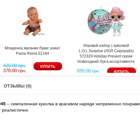
Игровой набор с куколкой
Младенец мальчик Лукас азиат
L.O.L.Surprise (ЛОЛ Сюрпрайз)
Paola Reina 01244
572329 Holiday Present серии
Новогодний Лук в ассортименте
420.00 грн.
378.00 грн.
699.00 грн.
ОТЗЫВЫ (0)
045
– симпатичная куколка в красивом наряде непременно понрави
т реалистично.