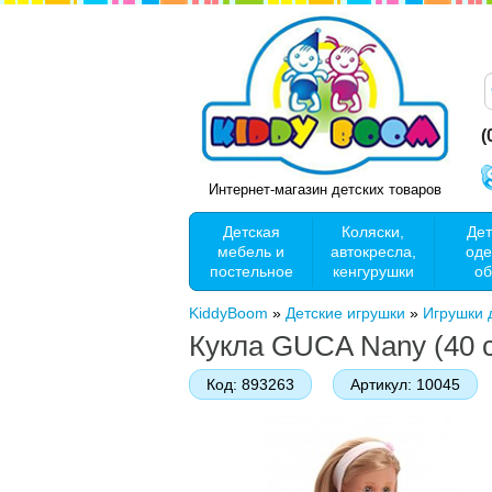
(
Интернет-магазин детских товаров
Детская
Коляски,
Дет
мебель и
автокресла,
оде
постельное
кенгурушки
об
KiddyBoom
»
Детские игрушки
»
Игрушки 
Кукла GUCA Nany (40 
Код:
893263
Артикул:
10045