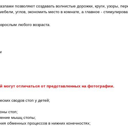
злами позволяют создавать волнистые дорожки, круги, узоры, пе
ебели, углов, экономить место в комнате, а главное - стимулирова
взрослым любого возраста.
м
й могут отличаться от представленных на фотографии.
ких сводов стоп у детей;
оны стоп;
ление мышц стопы;
ия обменных процессов в нижних конечностях;