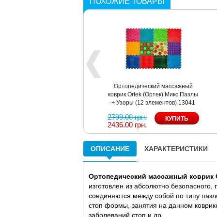
ПОХОЖИЕ ТОВАРЫ
Ортопедический массажный
Массажный ковр
коврик Ortek (Ортек) Микс Пазлы
Желудь Ortek (О
+ Узоры (12 элементов) 13041
один элемен
2799.00 грн.
219.00 грн.
2436.00 грн.
192.00 грн.
ОПИСАНИЕ
ХАРАКТЕРИСТИКИ
Ортопедический массажный коврик Ort
изготовлен из абсолютно безопасного,
соединяются между собой по типу паз
стоп формы, занятия на данном коври
заболеваний стоп и др.