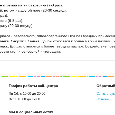
е отрывая пятки от коврика (7-9 раз).
, потом на другой ноге (20-30 секунд).
раз).
оге (6-8 раз).
ику (20-30 секунд).
ериала - безопасного, гипоаллергенного ПВХ без вредных примесей
равка, Ракушки, Галька, Грибы
относятся к более мягким пазлам.
Б
отос, Шишки
относятся к более твердым пазлам
.
Воздействие пове
овки стоп и сенсорной интеграции.
График работы call-центра
Обратный
Пн-Сб: с 10.00 до 20.00
Связь с ру
Вс: с 10.00 до 19.00
Отзывы
Мы в социальных сетях