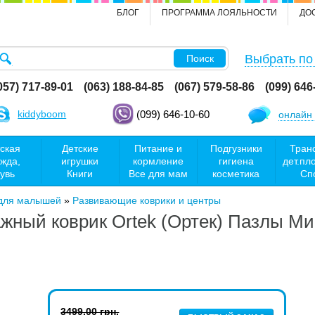
БЛОГ
ПРОГРАММА ЛОЯЛЬНОСТИ
ДО
Выбрать по
Поиск
057) 717-89-01
(063) 188-84-85
(067) 579-58-86
(099) 646
kiddyboom
(099) 646-10-60
онлайн 
ская
Детские
Питание и
Подгузники
Тран
жда,
игрушки
кормление
гигиена
дет.пл
увь
Книги
Все для мам
косметика
Сп
 для малышей
»
Развивающие коврики и центры
ный коврик Ortek (Ортек) Пазлы Микс
3499.00 грн.