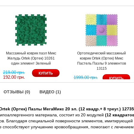
ик пазл Микс
Ортопедический массажный
Ортопедиче
ртек) 10261
коврик Ortek (Ортек) Микс
коврик Orte
т Зеленый
Пастель Пазлы 9 элементов
МегаМикс 
13115
4999.00 грн.
4527.00 грн.
1999.00 грн.
1807.00 грн.
ОТЗЫВЫ (0)
ВИДЕО (1)
ek (Ортек) Пазлы МегаМикс 20 эл. (12 квадр.+ 8 треуг.) 12735
 гипоаллергенного материала, состоит из 20 модулей
(12 квадрато
лов. Благодаря специальной поверхности элементов, имитирующей
ке способствуют улучшению кровообращения, помогают с лечение