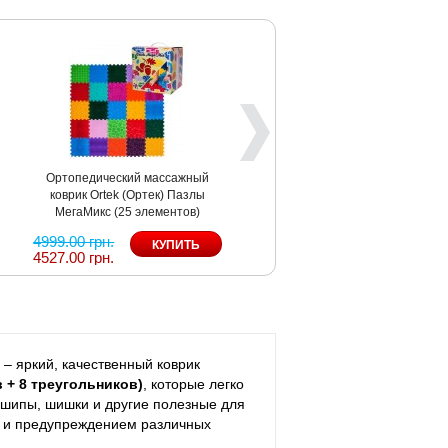
ский массажный
Ортопедический массажный
Ортопедически
k (Ортек) Пазлы
коврик Ortek (Ортек) Мульти
коврик Ortek (
(25 элементов)
Микс Пазлы 8 элементов + 6
МегаМикс с нас
секторов 13097
(14 элем
2599.00 грн.
3299.00 грн.
2351.00 грн.
2875.00 грн.
– яркий, качественный коврик
в + 8 треугольников)
, которые легко
 шипы, шишки и другие полезные для
м и предупреждением различных