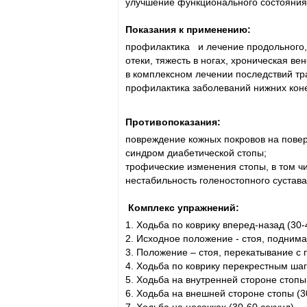
улучшение функционального состояния
Показания к применению:
профилактика и лечение продольного,
отеки, тяжесть в ногах, хроническая в
в комплексном лечении последствий тр
профилактика заболеваний нижних коне
Противопоказания:
повреждение кожных покровов на повер
синдром диабетической стопы;
трофические изменения стопы, в том ч
нестабильность голеностопного сустав
Комплекс упражнений:
1. Ходьба по коврику вперед-назад (30-
2. Исходное положение - стоя, поднимат
3. Положение – стоя, перекатывание с п
4. Ходьба по коврику перекрестным шаг
5. Ходьба на внутренней стороне стопы 
6. Ходьба на внешней стороне стопы (3
7. Ходьба на носочках (30-60 секунд).