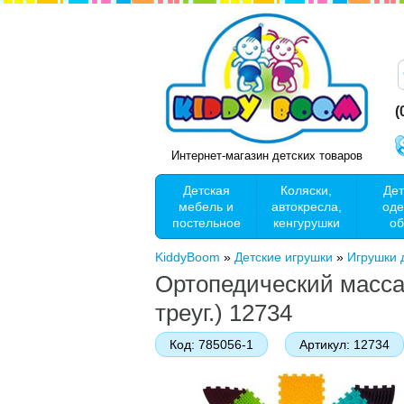
(
Интернет-магазин детских товаров
Детская
Коляски,
Дет
мебель и
автокресла,
оде
постельное
кенгурушки
об
KiddyBoom
»
Детские игрушки
»
Игрушки
Ортопедический массаж
треуг.) 12734
Код:
785056-1
Артикул:
12734