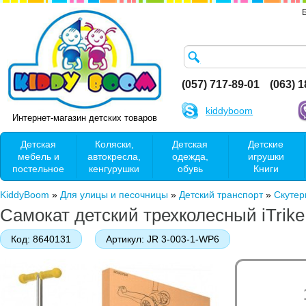
(057) 717-89-01
(063) 
kiddyboom
Интернет-магазин детских товаров
Детская
Коляски,
Детская
Детские
мебель и
автокресла,
одежда,
игрушки
постельное
кенгурушки
обувь
Книги
KiddyBoom
»
Для улицы и песочницы
»
Детский транспорт
»
Скутер
Самокат детский трехколесный iTri
Код:
8640131
Артикул:
JR 3-003-1-WP6