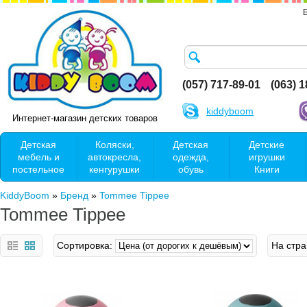
(057) 717-89-01
(063) 
kiddyboom
Интернет-магазин детских товаров
Детская
Коляски,
Детская
Детские
мебель и
автокресла,
одежда,
игрушки
постельное
кенгурушки
обувь
Книги
KiddyBoom
»
Бренд
»
Tommee Tippee
Tommee Tippee
Сортировка:
На стра