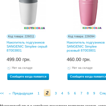
Код товара: 226011
Код товара: 226094
Накопитель подгузников
Накопитель подгузников
SANGENIC Simplee серый
SANGENIC Simplee
87003801
розовый 87003801
499.00 грн.
460.00 грн.
Нет на складе
Нет на складе
Сообщите когда появится
Сообщите когда появитс
2
<<
← Предыдущая
1
3
4
5
6
7
8
9
Сле
Многолетний опыт и новейшие технологии позволили создать непо